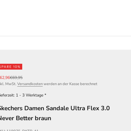
SPARE 10%
ngebot
Regulärer Preis
62,96
€69,95
nkl. MwSt.
Versandkosten
werden an der Kasse berechnet
ieferzeit: 1 - 3 Werktage *
Skechers Damen Sandale Ultra Flex 3.0
Never Better braun