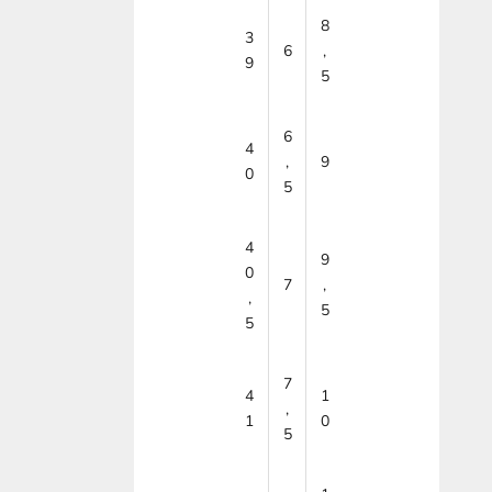
8
3
6
,
9
5
6
4
,
9
0
5
4
9
0
7
,
,
5
5
7
4
1
,
1
0
5