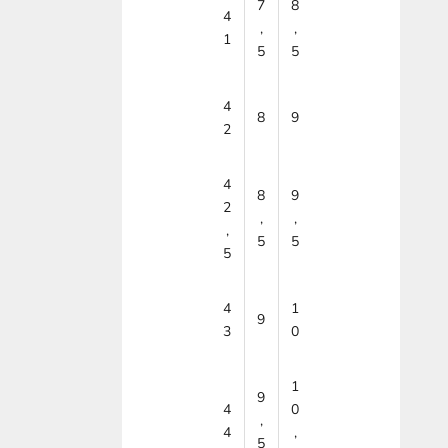
7
8
4
,
,
1
5
5
4
8
9
2
4
8
9
2
,
,
,
5
5
5
4
1
9
3
0
1
9
4
0
,
4
,
5