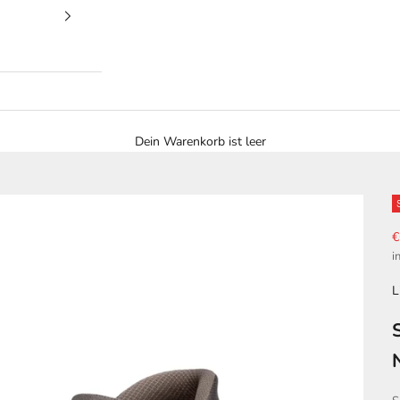
Dein Warenkorb ist leer
A
€
i
L