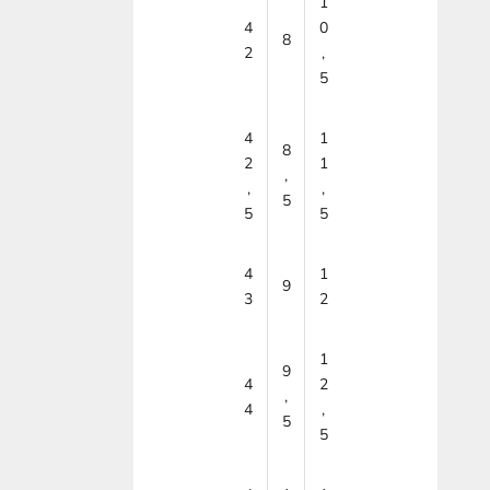
1
4
0
8
2
,
5
4
1
8
2
1
,
,
,
5
5
5
4
1
9
3
2
1
9
4
2
,
4
,
5
5