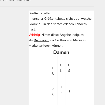
KU: 119975-DKTP-41
Größentabelle
In unserer Größentabelle siehst du, welche
Größe du in den verschiedenen Ländern
hast.
Wichtig!
Nimm diese Angabe lediglich
als
Richtwert
, da Größen von Marke zu
Marke variieren können.
Damen
U
U
E
K
S
U
3
3
,
6
6
5