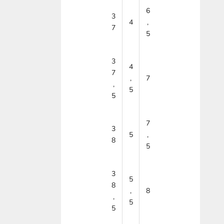
6
3
4
,
7
5
3
4
7
,
7
,
5
5
7
3
5
,
8
5
3
5
8
,
8
,
5
5