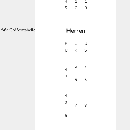
4
1
1
5
0
3
Herren
röße:
Größentabelle
E
U
U
U
K
S
6
7
4
,
,
0
5
5
4
0
7
8
,
5