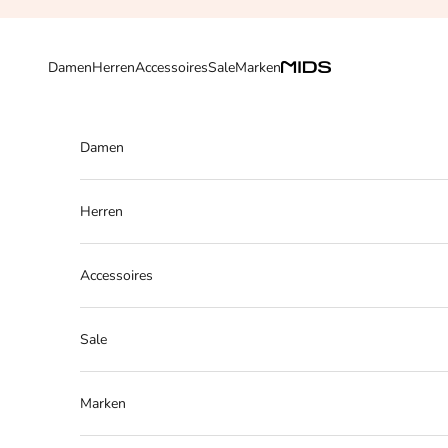
Zum Inhalt springen
Zurück
Damen
Herren
Accessoires
Sale
Marken
Damen
Herren
Accessoires
Sale
Marken