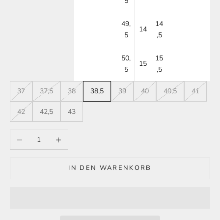
5
49,
14
14
5
,5
50,
15
15
5
,5
37
37,5
38
38,5
39
40
40,5
41
42
42,5
43
Anzahl verringern
Anzahl erhöhen
IN DEN WARENKORB