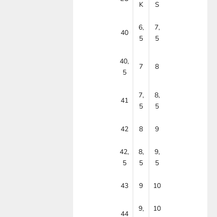
K
S
6,
7,
40
5
5
40,
7
8
5
7,
8,
41
5
5
42
8
9
42,
8,
9,
5
5
5
43
9
10
9,
10
44