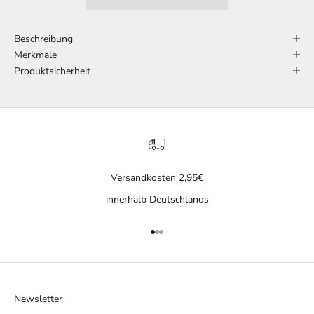
Beschreibung
Merkmale
Produktsicherheit
Versandkosten 2,95€
innerhalb Deutschlands
Gehe zu Element 1
Gehe zu Element 2
Gehe zu Element 3
Newsletter