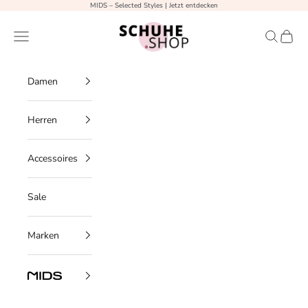
Zum Inhalt springen
MIDS – Selected Styles
| Jetzt entdecken
Zurück
Vo
Schuhe.Shop
Menü
Suchen
Waren
Damen
Herren
Accessoires
Sale
Marken